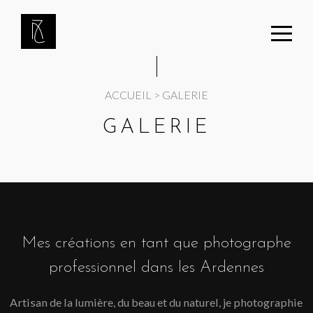
Panneau de gestion des cookies
ACCUEIL
>
GALERIE
GALERIE
Mes créations en tant que photographe
professionnel dans les Ardennes
Artisan de la lumière, du beau et du naturel, je photographie