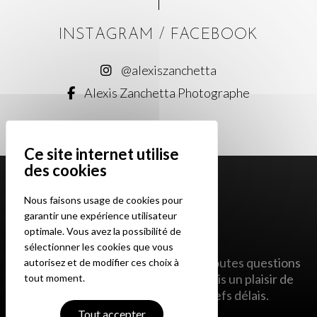
INSTAGRAM
/
FACEBOOK
@alexiszanchetta
Alexis Zanchetta Photographe
Nous faisons usage de cookies pour
garantir une expérience utilisateur
optimale. Vous avez la possibilité de
sélectionner les cookies que vous
N’hésitez pas à me contacter pour toutes questions
autorisez et de modifier ces choix à
ou demandes de projets. Je me ferais un plaisir de
tout moment.
vous répondre dans les plus brefs délais.
Tout accepter