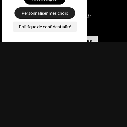
Contacts
Personnaliser mes choix
contact@alexiszanchetta.fr
06 78 82 60 07
Politique de confidentialité
OFFRES ET NEWSLETTERS
Me situer
08300 RETHEL
Blog
Galerie
Photographe Mariage Ardennes
Photographe Mariage à Reims