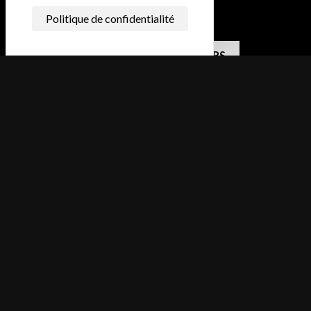
06 78 82 60 07
Politique de confidentialité
OFFRES ET NEWSLETTERS
Me situer
08300 RETHEL
Blog
Galerie
Photographe Mariage Ardennes
Photographe Mariage à Reims
Mentions légales
-
Gestion des cookies
-
Réalisé par
MOMENTUM