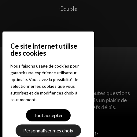
Couple
Nous faisons usage de cookies pour
garantir une expérience utilisateur
optimale. Vous avez la possibilité de
sélectionner les cookies que vous
N’hésitez pas à me contacter pour toutes questions
autorisez et de modifier ces choix à
ou demandes de projets. Je me ferais un plaisir de
tout moment.
vous répondre dans les plus brefs délais.
Tout accepter
Contacts
Personnaliser mes choix
contact@alexiszanchetta.fr