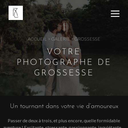
Panneau de gestion des cookies
ACCUEIL
>
GALERIE
>
GROSSESSE
VOTRE
PHOTOGRAPHE DE
GROSSESSE
Un tournant dans votre vie d’amoureux
Passer de deux à trois, et plus encore, quelle formidable
aventure ! Excitante, stressante, passionnante, inquiétante…